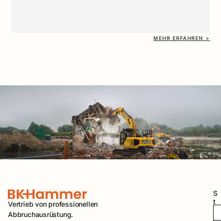
MEHR ERFAHREN >
S
t
Vertrieb von professionellen
a
Abbruchausrüstung.
r