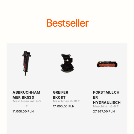
Bestseller
ABBRUCHHAM
GREIFER
FORSTMULCH
MER BK530
BK08T
ER
Maschinen mit 2–3
Maschinen 6-10 T
HYDRAULISCH
T
17 000,00 PLN
Maschinen 6-9 T
11.000,00 PLN
27.967,00 PLN